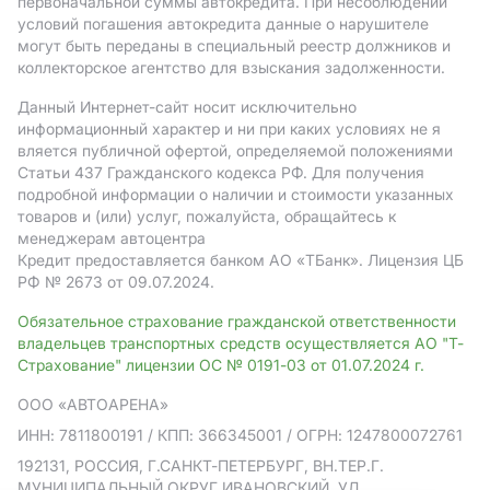
первоначальной суммы автокредита. При несоблюдении
условий погашения автокредита данные о нарушителе
могут быть переданы в специальный реестр должников и
коллекторское агентство для взыскания задолженности.
Данный Интернет-сайт носит исключительно
информационный характер и ни при каких условиях не я
вляется публичной офертой, определяемой положениями
Статьи 437 Гражданского кодекса РФ. Для получения
подробной информации о наличии и стоимости указанных
товаров и (или) услуг, пожалуйста, обращайтесь к
менеджерам автоцентра
Кредит предоставляется банком АO «ТБанк».
Лицензия ЦБ
РФ № 2673 от 09.07.2024.
Обязательное страхование гражданской ответственности
владельцев транспортных средств осуществляется АО "Т-
Страхование" лицензии ОС № 0191-03 от 01.07.2024 г.
ООО «АВТОАРЕНА»
ИНН: 7811800191
/ КПП: 366345001
/ ОГРН: 1247800072761
192131, РОССИЯ, Г.САНКТ-ПЕТЕРБУРГ, ВН.ТЕР.Г.
МУНИЦИПАЛЬНЫЙ ОКРУГ ИВАНОВСКИЙ, УЛ