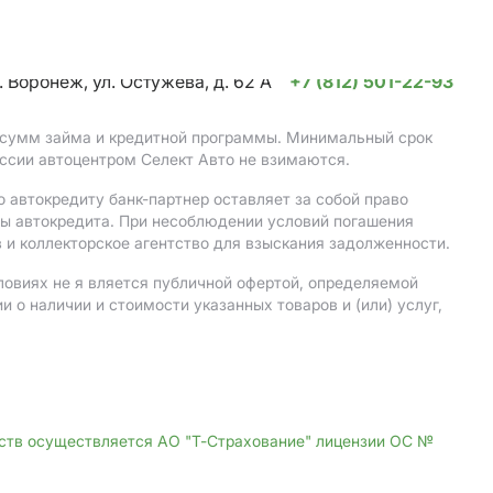
. Воронеж, ул. Остужева, д. 62 А
+7 (812) 501-22-93
, сумм займа и кредитной программы. Минимальный срок
ссии автоцентром Селект Авто не взимаются.
 автокредиту банк-партнер оставляет за собой право
мы автокредита. При несоблюдении условий погашения
 и коллекторское агентство для взыскания задолженности.
ловиях не я вляется публичной офертой, определяемой
о наличии и стоимости указанных товаров и (или) услуг,
дств осуществляется АО "Т-Страхование" лицензии ОС №