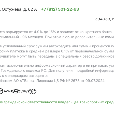
. Остужева, д. 62 А
+7 (812) 501-22-93
394033, г
ита варьируется от 4.9%
до 15%
и зависит от конкретного банка
ксимальный - 96 месяцев. При этом любые дополнительные коми
в условленный срок суммы автокредита или суммы процентов по
рочку платежа в среднем размере 0,1% от первоначальной сум
рушителе могут быть переданы в специальный реестр должников
сит исключительно информационный характер и ни при каких ус
Гражданского кодекса РФ. Для получения подробной информации 
ь к менеджерам автоцентра
 банком АO «ТБанк».
Лицензия ЦБ РФ № 2673 от 09.07.2024.
ие гражданской ответственности владельцев транспортных сре