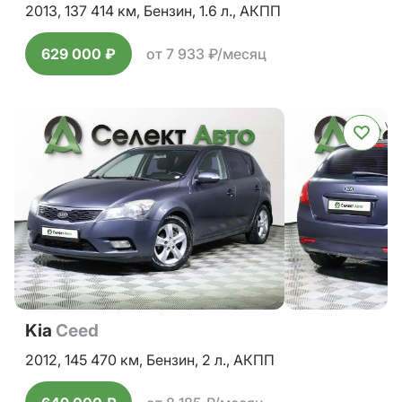
2013,
137 414 км,
Бензин,
1.6 л.,
АКПП
629 000 ₽
от 7 933 ₽/месяц
Kia
Ceed
2012,
145 470 км,
Бензин,
2 л.,
АКПП