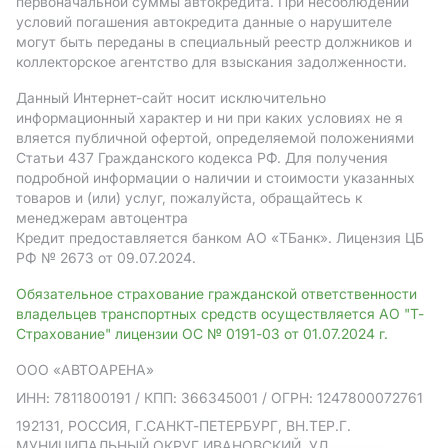
первоначальной суммы автокредита. При несоблюдении
условий погашения автокредита данные о нарушителе
могут быть переданы в специальный реестр должников и
коллекторское агентство для взыскания задолженности.
Данный Интернет-сайт носит исключительно
информационный характер и ни при каких условиях не я
вляется публичной офертой, определяемой положениями
Статьи 437 Гражданского кодекса РФ. Для получения
подробной информации о наличии и стоимости указанных
товаров и (или) услуг, пожалуйста, обращайтесь к
менеджерам автоцентра
Кредит предоставляется банком АO «ТБанк».
Лицензия ЦБ
РФ № 2673 от 09.07.2024.
Обязательное страхование гражданской ответственности
владельцев транспортных средств осуществляется АО "Т-
Страхование" лицензии ОС № 0191-03 от 01.07.2024 г.
ООО «АВТОАРЕНА»
ИНН: 7811800191
/ КПП: 366345001
/ ОГРН: 1247800072761
192131, РОССИЯ, Г.САНКТ-ПЕТЕРБУРГ, ВН.ТЕР.Г.
МУНИЦИПАЛЬНЫЙ ОКРУГ ИВАНОВСКИЙ, УЛ