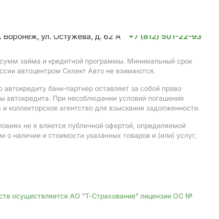
. Воронеж, ул. Остужева, д. 62 А
+7 (812) 501-22-93
, сумм займа и кредитной программы. Минимальный срок
ссии автоцентром Селект Авто не взимаются.
 автокредиту банк-партнер оставляет за собой право
мы автокредита. При несоблюдении условий погашения
 и коллекторское агентство для взыскания задолженности.
ловиях не я вляется публичной офертой, определяемой
о наличии и стоимости указанных товаров и (или) услуг,
дств осуществляется АО "Т-Страхование" лицензии ОС №