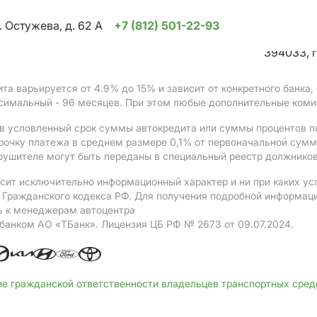
. Остужева, д. 62 А
+7 (812) 501-22-93
394033, г
ита варьируется от 4.9%
до 15%
и зависит от конкретного банка
ксимальный - 96 месяцев. При этом любые дополнительные коми
в условленный срок суммы автокредита или суммы процентов по
рочку платежа в среднем размере 0,1% от первоначальной сум
рушителе могут быть переданы в специальный реестр должников
сит исключительно информационный характер и ни при каких ус
Гражданского кодекса РФ. Для получения подробной информации 
ь к менеджерам автоцентра
 банком АO «ТБанк».
Лицензия ЦБ РФ № 2673 от 09.07.2024.
ие гражданской ответственности владельцев транспортных сре