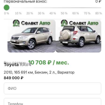
Первоначальный взнос:
0 ₽
0 %
10 %
20 %
30 %
40 %
50 %
60 %
70 %
80 %
10 708 ₽ / мес.
Ваш платеж:
Toyota
RAV4
2010,
165 691 км,
Бензин,
2 л.,
Вариатор
849 000 ₽