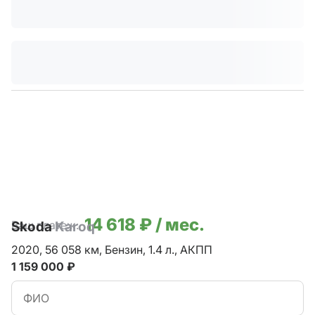
14 618 ₽ / мес.
Ваш платеж:
Skoda
Karoq
2020,
56 058 км,
Бензин,
1.4 л.,
АКПП
1 159 000 ₽