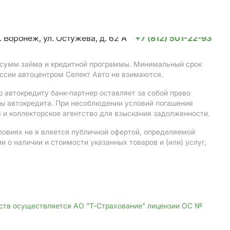
. Воронеж, ул. Остужева, д. 62 А
+7 (812) 501-22-93
, сумм займа и кредитной программы. Минимальный срок
ссии автоцентром Селект Авто не взимаются.
 автокредиту банк-партнер оставляет за собой право
мы автокредита. При несоблюдении условий погашения
 и коллекторское агентство для взыскания задолженности.
ловиях не я вляется публичной офертой, определяемой
о наличии и стоимости указанных товаров и (или) услуг,
дств осуществляется АО "Т-Страхование" лицензии ОС №