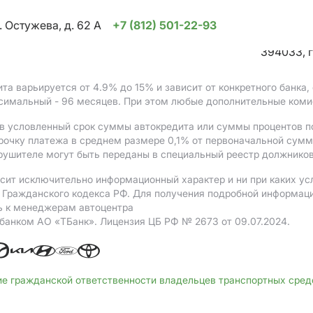
. Остужева, д. 62 А
+7 (812) 501-22-93
394033, г
ита варьируется от 4.9%
до 15%
и зависит от конкретного банка
ксимальный - 96 месяцев. При этом любые дополнительные коми
в условленный срок суммы автокредита или суммы процентов по
рочку платежа в среднем размере 0,1% от первоначальной сум
рушителе могут быть переданы в специальный реестр должников
сит исключительно информационный характер и ни при каких ус
Гражданского кодекса РФ. Для получения подробной информации 
ь к менеджерам автоцентра
 банком АO «ТБанк».
Лицензия ЦБ РФ № 2673 от 09.07.2024.
ие гражданской ответственности владельцев транспортных сре