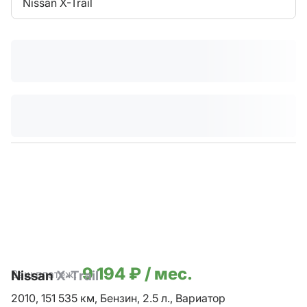
Nissan X-Trail
9 194 ₽ / мес.
Ваш платеж:
Nissan
X-Trail
2010,
151 535 км,
Бензин,
2.5 л.,
Вариатор