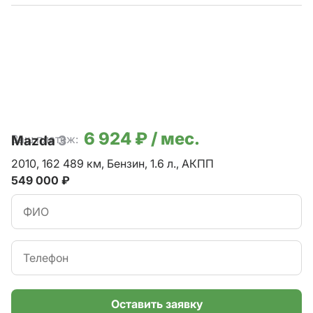
6 924 ₽ / мес.
Ваш платеж:
Mazda
3
2010,
162 489 км,
Бензин,
1.6 л.,
АКПП
549 000 ₽
Оставить заявку