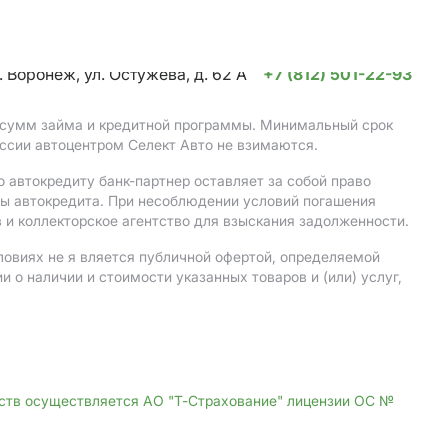
. Воронеж, ул. Остужева, д. 62 А
+7 (812) 501-22-93
, сумм займа и кредитной программы. Минимальный срок
ссии автоцентром Селект Авто не взимаются.
 автокредиту банк-партнер оставляет за собой право
мы автокредита. При несоблюдении условий погашения
 и коллекторское агентство для взыскания задолженности.
ловиях не я вляется публичной офертой, определяемой
о наличии и стоимости указанных товаров и (или) услуг,
дств осуществляется АО "Т-Страхование" лицензии ОС №