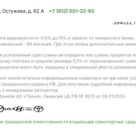
. Остужева, д. 62 А
+7 (812) 501-22-93
394033, г
ита варьируется от 4.9%
до 15%
и зависит от конкретного банка
ксимальный - 96 месяцев. При этом любые дополнительные коми
в условленный срок суммы автокредита или суммы процентов по
рочку платежа в среднем размере 0,1% от первоначальной сум
рушителе могут быть переданы в специальный реестр должников
сит исключительно информационный характер и ни при каких ус
Гражданского кодекса РФ. Для получения подробной информации 
ь к менеджерам автоцентра
 банком АO «ТБанк».
Лицензия ЦБ РФ № 2673 от 09.07.2024.
ие гражданской ответственности владельцев транспортных сре