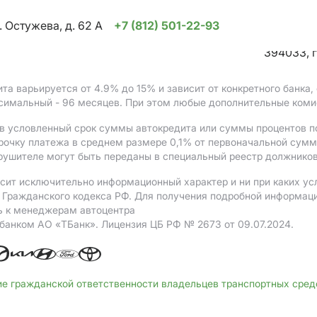
. Остужева, д. 62 А
+7 (812) 501-22-93
394033, г
ита варьируется от 4.9%
до 15%
и зависит от конкретного банка
ксимальный - 96 месяцев. При этом любые дополнительные коми
в условленный срок суммы автокредита или суммы процентов по
рочку платежа в среднем размере 0,1% от первоначальной сум
рушителе могут быть переданы в специальный реестр должников
сит исключительно информационный характер и ни при каких ус
Гражданского кодекса РФ. Для получения подробной информации 
ь к менеджерам автоцентра
 банком АO «ТБанк».
Лицензия ЦБ РФ № 2673 от 09.07.2024.
ие гражданской ответственности владельцев транспортных сре