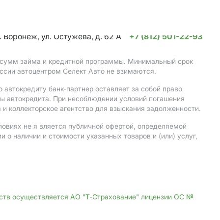
. Воронеж, ул. Остужева, д. 62 А
+7 (812) 501-22-93
, сумм займа и кредитной программы. Минимальный срок
ссии автоцентром Селект Авто не взимаются.
 автокредиту банк-партнер оставляет за собой право
мы автокредита. При несоблюдении условий погашения
 и коллекторское агентство для взыскания задолженности.
ловиях не я вляется публичной офертой, определяемой
о наличии и стоимости указанных товаров и (или) услуг,
дств осуществляется АО "Т-Страхование" лицензии ОС №