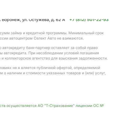
. Воронеж, ул. Остужева, д. 62 А
+7 (812) 501-22-93
, сумм займа и кредитной программы. Минимальный срок
ссии автоцентром Селект Авто не взимаются.
 автокредиту банк-партнер оставляет за собой право
мы автокредита. При несоблюдении условий погашения
 и коллекторское агентство для взыскания задолженности.
ловиях не я вляется публичной офертой, определяемой
о наличии и стоимости указанных товаров и (или) услуг,
дств осуществляется АО "Т-Страхование" лицензии ОС №