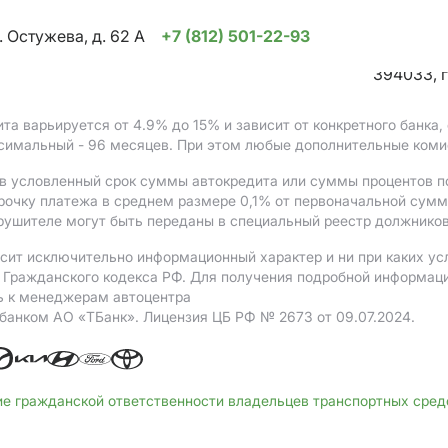
. Остужева, д. 62 А
+7 (812) 501-22-93
394033, г
ита варьируется от 4.9%
до 15%
и зависит от конкретного банка
ксимальный - 96 месяцев. При этом любые дополнительные коми
в условленный срок суммы автокредита или суммы процентов по
рочку платежа в среднем размере 0,1% от первоначальной сум
рушителе могут быть переданы в специальный реестр должников
сит исключительно информационный характер и ни при каких ус
Гражданского кодекса РФ. Для получения подробной информации 
ь к менеджерам автоцентра
 банком АO «ТБанк».
Лицензия ЦБ РФ № 2673 от 09.07.2024.
ие гражданской ответственности владельцев транспортных сре