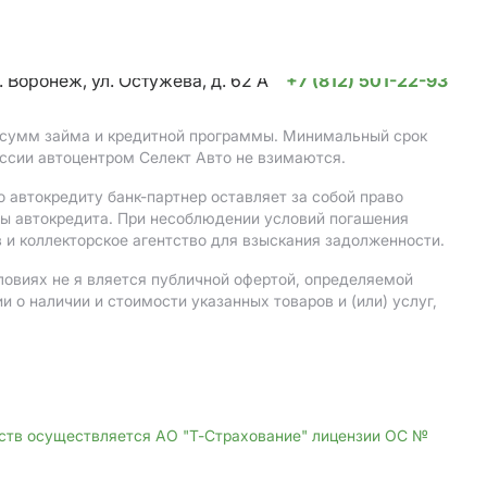
. Воронеж, ул. Остужева, д. 62 А
+7 (812) 501-22-93
, сумм займа и кредитной программы. Минимальный срок
ссии автоцентром Селект Авто не взимаются.
 автокредиту банк-партнер оставляет за собой право
мы автокредита. При несоблюдении условий погашения
 и коллекторское агентство для взыскания задолженности.
ловиях не я вляется публичной офертой, определяемой
о наличии и стоимости указанных товаров и (или) услуг,
дств осуществляется АО "Т-Страхование" лицензии ОС №