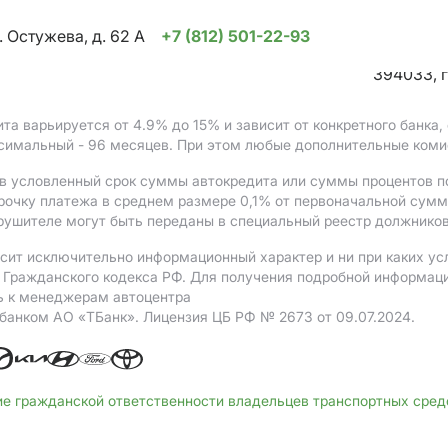
. Остужева, д. 62 А
+7 (812) 501-22-93
394033, г
ита варьируется от 4.9%
до 15%
и зависит от конкретного банка
ксимальный - 96 месяцев. При этом любые дополнительные коми
в условленный срок суммы автокредита или суммы процентов по
рочку платежа в среднем размере 0,1% от первоначальной сум
рушителе могут быть переданы в специальный реестр должников
сит исключительно информационный характер и ни при каких ус
Гражданского кодекса РФ. Для получения подробной информации 
ь к менеджерам автоцентра
 банком АO «ТБанк».
Лицензия ЦБ РФ № 2673 от 09.07.2024.
ие гражданской ответственности владельцев транспортных сре