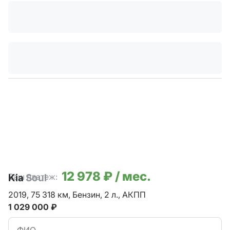
12 978 ₽ / мес.
Ваш платеж:
Kia
Soul
2019,
75 318 км,
Бензин,
2 л.,
АКПП
1 029 000 ₽