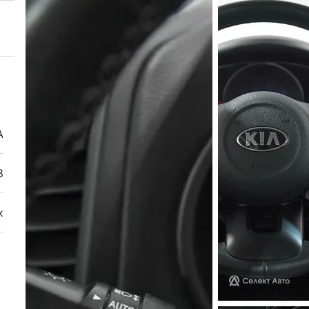
А
3
х