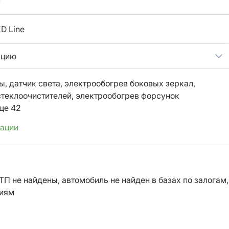
D Line
ацию
ы,
датчик света,
электрообогрев боковых зеркал,
стеклоочистителей,
электрообогрев форсунок
ще 42
тации
ТП не найдены, автомобиль не найден в базах по залогам,
ниям