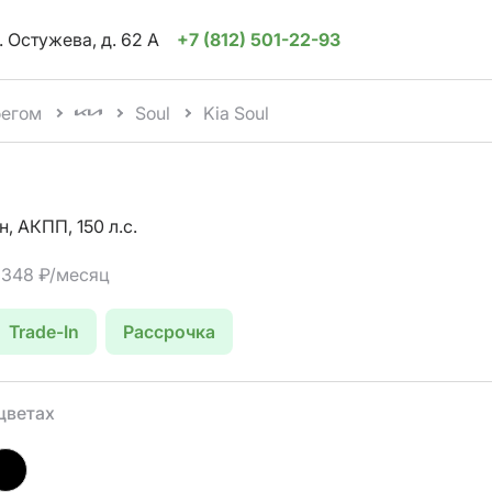
. Остужева, д. 62 А
+7 (812) 501-22-93
бегом
Soul
Kia Soul
н, АКПП, 150 л.с.
2 348 ₽/месяц
Trade-In
Рассрочка
цветах