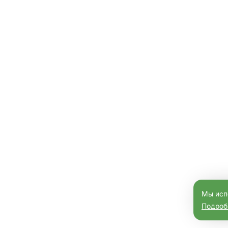
Мы исп
Подроб