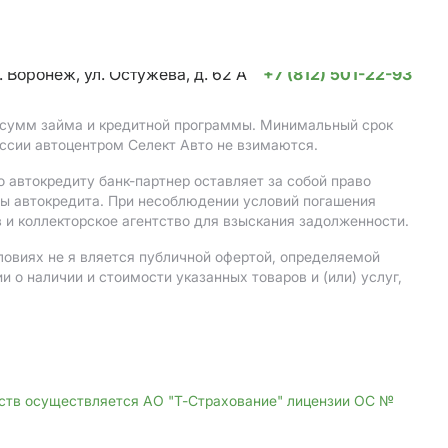
. Воронеж, ул. Остужева, д. 62 А
+7 (812) 501-22-93
, сумм займа и кредитной программы. Минимальный срок
ссии автоцентром Селект Авто не взимаются.
 автокредиту банк-партнер оставляет за собой право
мы автокредита. При несоблюдении условий погашения
 и коллекторское агентство для взыскания задолженности.
ловиях не я вляется публичной офертой, определяемой
о наличии и стоимости указанных товаров и (или) услуг,
дств осуществляется АО "Т-Страхование" лицензии ОС №