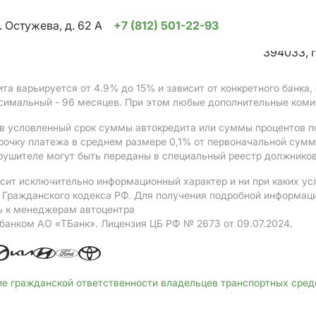
. Остужева, д. 62 А
+7 (812) 501-22-93
394033, г
ита варьируется от 4.9%
до 15%
и зависит от конкретного банка
ксимальный - 96 месяцев. При этом любые дополнительные коми
в условленный срок суммы автокредита или суммы процентов по
рочку платежа в среднем размере 0,1% от первоначальной сум
рушителе могут быть переданы в специальный реестр должников
сит исключительно информационный характер и ни при каких ус
Гражданского кодекса РФ. Для получения подробной информации 
ь к менеджерам автоцентра
 банком АO «ТБанк».
Лицензия ЦБ РФ № 2673 от 09.07.2024.
ие гражданской ответственности владельцев транспортных сре