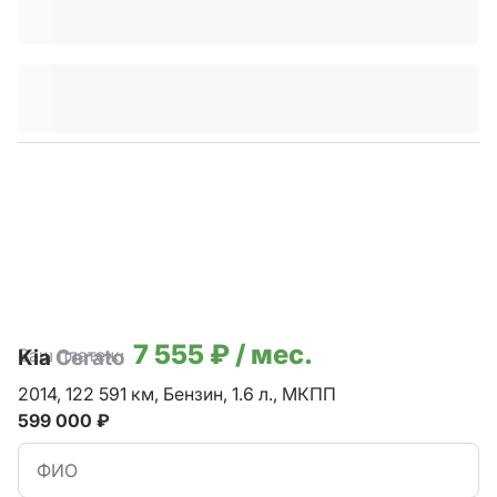
7 555 ₽ / мес.
Ваш платеж:
Kia
Cerato
2014,
122 591 км,
Бензин,
1.6 л.,
МКПП
599 000 ₽