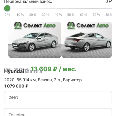
Первоначальный взнос:
0 ₽
0 %
10 %
20 %
30 %
40 %
50 %
60 %
70 %
80 %
13 609 ₽ / мес.
Ваш платеж:
Hyundai
Elantra
2020,
65 914 км,
Бензин,
2 л.,
Вариатор
1 079 000 ₽