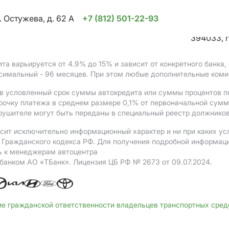
. Остужева, д. 62 А
+7 (812) 501-22-93
394033, г
ита варьируется от 4.9%
до 15%
и зависит от конкретного банка
ксимальный - 96 месяцев. При этом любые дополнительные коми
в условленный срок суммы автокредита или суммы процентов по
рочку платежа в среднем размере 0,1% от первоначальной сум
рушителе могут быть переданы в специальный реестр должников
сит исключительно информационный характер и ни при каких ус
Гражданского кодекса РФ. Для получения подробной информации 
ь к менеджерам автоцентра
 банком АO «ТБанк».
Лицензия ЦБ РФ № 2673 от 09.07.2024.
ие гражданской ответственности владельцев транспортных сре