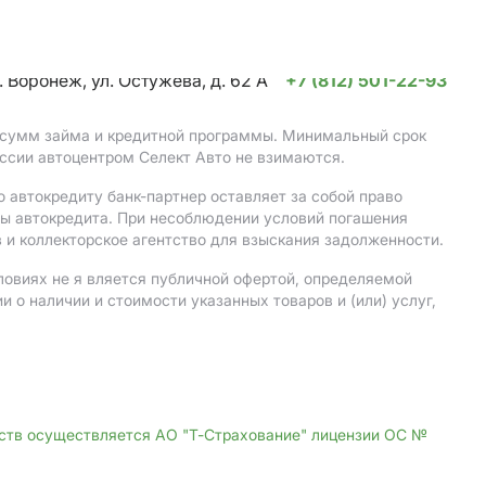
. Воронеж, ул. Остужева, д. 62 А
+7 (812) 501-22-93
, сумм займа и кредитной программы. Минимальный срок
ссии автоцентром Селект Авто не взимаются.
 автокредиту банк-партнер оставляет за собой право
мы автокредита. При несоблюдении условий погашения
 и коллекторское агентство для взыскания задолженности.
ловиях не я вляется публичной офертой, определяемой
о наличии и стоимости указанных товаров и (или) услуг,
дств осуществляется АО "Т-Страхование" лицензии ОС №