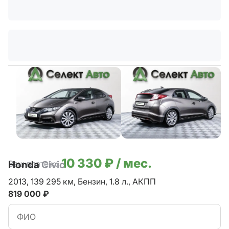
10 330 ₽ / мес.
Ваш платеж:
Honda
Civic
2013,
139 295 км,
Бензин,
1.8 л.,
АКПП
819 000 ₽