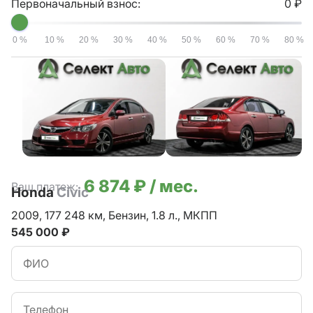
Первоначальный взнос:
0 ₽
0 %
10 %
20 %
30 %
40 %
50 %
60 %
70 %
80 %
6 874 ₽ / мес.
Ваш платеж:
Honda
Civic
2009,
177 248 км,
Бензин,
1.8 л.,
МКПП
545 000 ₽