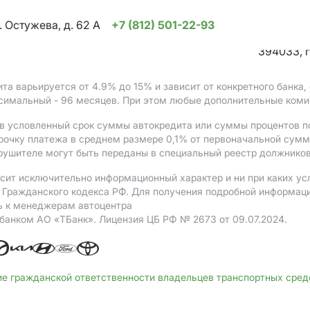
. Остужева, д. 62 А
+7 (812) 501-22-93
394033, г
ита варьируется от 4.9%
до 15%
и зависит от конкретного банка
ксимальный - 96 месяцев. При этом любые дополнительные коми
в условленный срок суммы автокредита или суммы процентов по
рочку платежа в среднем размере 0,1% от первоначальной сум
рушителе могут быть переданы в специальный реестр должников
сит исключительно информационный характер и ни при каких ус
Гражданского кодекса РФ. Для получения подробной информации 
ь к менеджерам автоцентра
 банком АO «ТБанк».
Лицензия ЦБ РФ № 2673 от 09.07.2024.
ие гражданской ответственности владельцев транспортных сре