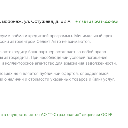
. Воронеж, ул. Остужева, д. 62 А
+7 (812) 501-22-93
, сумм займа и кредитной программы. Минимальный срок
ссии автоцентром Селект Авто не взимаются.
 автокредиту банк-партнер оставляет за собой право
мы автокредита. При несоблюдении условий погашения
 и коллекторское агентство для взыскания задолженности.
ловиях не я вляется публичной офертой, определяемой
о наличии и стоимости указанных товаров и (или) услуг,
дств осуществляется АО "Т-Страхование" лицензии ОС №