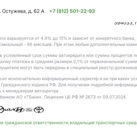
. Остужева, д. 62 А
+7 (812) 501-22-93
394033, г
ита варьируется от 4.9%
до 15%
и зависит от конкретного банка
ксимальный - 96 месяцев. При этом любые дополнительные коми
в условленный срок суммы автокредита или суммы процентов по
рочку платежа в среднем размере 0,1% от первоначальной сум
рушителе могут быть переданы в специальный реестр должников
сит исключительно информационный характер и ни при каких ус
Гражданского кодекса РФ. Для получения подробной информации 
ь к менеджерам автоцентра
 банком АO «ТБанк».
Лицензия ЦБ РФ № 2673 от 09.07.2024.
ие гражданской ответственности владельцев транспортных сре