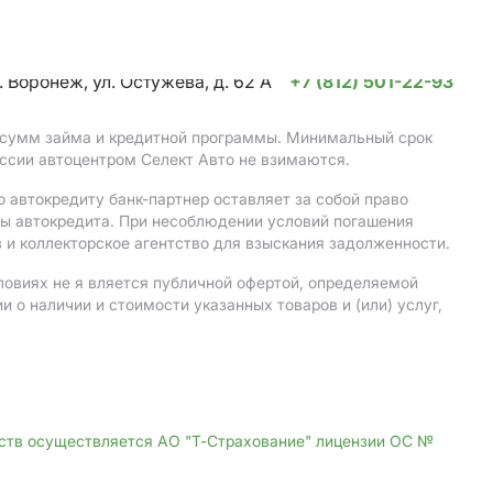
. Воронеж, ул. Остужева, д. 62 А
+7 (812) 501-22-93
, сумм займа и кредитной программы. Минимальный срок
ссии автоцентром Селект Авто не взимаются.
 автокредиту банк-партнер оставляет за собой право
мы автокредита. При несоблюдении условий погашения
 и коллекторское агентство для взыскания задолженности.
ловиях не я вляется публичной офертой, определяемой
о наличии и стоимости указанных товаров и (или) услуг,
дств осуществляется АО "Т-Страхование" лицензии ОС №