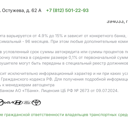
. Остужева, д. 62 А
+7 (812) 501-22-93
394033, г
ита варьируется от 4.9%
до 15%
и зависит от конкретного банка
ксимальный - 96 месяцев. При этом любые дополнительные коми
в условленный срок суммы автокредита или суммы процентов по
рочку платежа в среднем размере 0,1% от первоначальной сум
рушителе могут быть переданы в специальный реестр должников
сит исключительно информационный характер и ни при каких ус
Гражданского кодекса РФ. Для получения подробной информации 
ь к менеджерам автоцентра
 банком АO «ТБанк».
Лицензия ЦБ РФ № 2673 от 09.07.2024.
ие гражданской ответственности владельцев транспортных сре