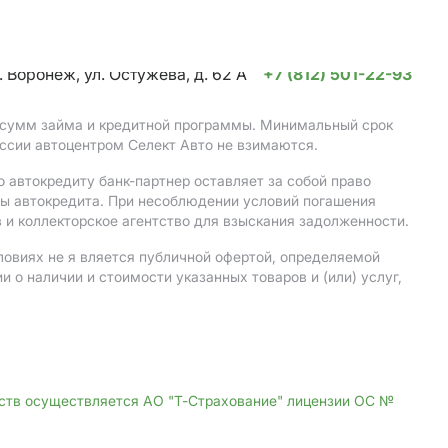
. Воронеж, ул. Остужева, д. 62 А
+7 (812) 501-22-93
, сумм займа и кредитной программы. Минимальный срок
ссии автоцентром Селект Авто не взимаются.
 автокредиту банк-партнер оставляет за собой право
мы автокредита. При несоблюдении условий погашения
 и коллекторское агентство для взыскания задолженности.
ловиях не я вляется публичной офертой, определяемой
о наличии и стоимости указанных товаров и (или) услуг,
дств осуществляется АО "Т-Страхование" лицензии ОС №