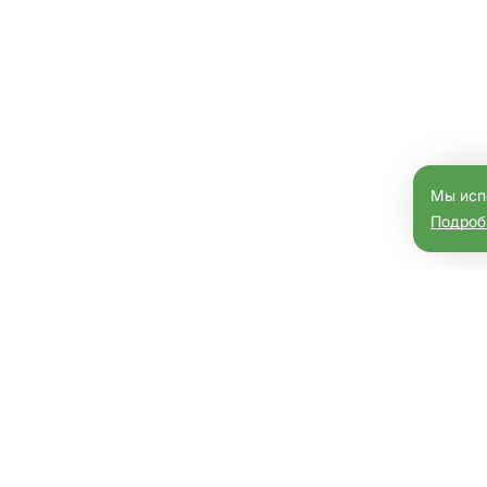
Мы исп
Подроб
мобили