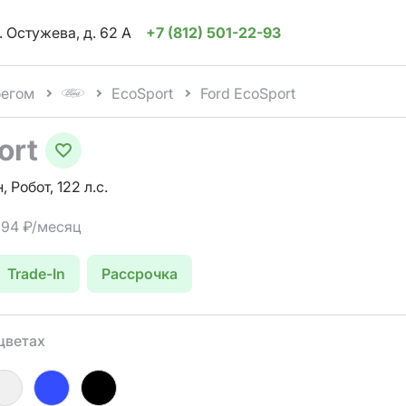
. Остужева, д. 62 А
+7 (812) 501-22-93
бегом
EcoSport
Ford EcoSport
ort
, Робот, 122 л.с.
 194 ₽/месяц
Trade-In
Рассрочка
цветах