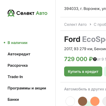
394033, г. Воронеж, ул
Селект Авто
С про
Ford
EcoSp
В наличии
2017, 93 279 км, Бензин
Автокредит
729 000 ₽
от 9
Рассрочка
Купить в кредит
Trade-In
Программы и акции
Автомобиль в других 
Банки