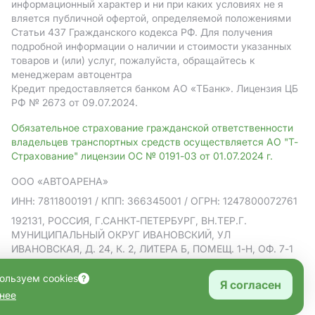
информационный характер и ни при каких условиях не я
вляется публичной офертой, определяемой положениями
Статьи 437 Гражданского кодекса РФ. Для получения
подробной информации о наличии и стоимости указанных
товаров и (или) услуг, пожалуйста, обращайтесь к
менеджерам автоцентра
Кредит предоставляется банком АO «ТБанк».
Лицензия ЦБ
РФ № 2673 от 09.07.2024.
Обязательное страхование гражданской ответственности
владельцев транспортных средств осуществляется АО "Т-
Страхование" лицензии ОС № 0191-03 от 01.07.2024 г.
ООО «АВТОАРЕНА»
ИНН: 7811800191
/ КПП: 366345001
/ ОГРН: 1247800072761
192131, РОССИЯ, Г.САНКТ-ПЕТЕРБУРГ, ВН.ТЕР.Г.
МУНИЦИПАЛЬНЫЙ ОКРУГ ИВАНОВСКИЙ, УЛ
ИВАНОВСКАЯ, Д. 24, К. 2, ЛИТЕРА Б, ПОМЕЩ. 1-Н, ОФ. 7-1
Политика в отношении обработки персональных данных
ользуем cookies
Я согласен
Согласие на рекламную рассылку
нее
Правовая информация