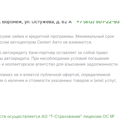
. Воронеж, ул. Остужева, д. 62 А
+7 (812) 501-22-93
, сумм займа и кредитной программы. Минимальный срок
ссии автоцентром Селект Авто не взимаются.
 автокредиту банк-партнер оставляет за собой право
мы автокредита. При несоблюдении условий погашения
 и коллекторское агентство для взыскания задолженности.
ловиях не я вляется публичной офертой, определяемой
о наличии и стоимости указанных товаров и (или) услуг,
дств осуществляется АО "Т-Страхование" лицензии ОС №