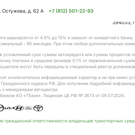
. Остужева, д. 62 А
+7 (812) 501-22-93
394033, г
ита варьируется от 4.9%
до 15%
и зависит от конкретного банка
ксимальный - 96 месяцев. При этом любые дополнительные коми
в условленный срок суммы автокредита или суммы процентов по
рочку платежа в среднем размере 0,1% от первоначальной сум
рушителе могут быть переданы в специальный реестр должников
сит исключительно информационный характер и ни при каких ус
Гражданского кодекса РФ. Для получения подробной информации 
ь к менеджерам автоцентра
 банком АO «ТБанк».
Лицензия ЦБ РФ № 2673 от 09.07.2024.
ие гражданской ответственности владельцев транспортных сре