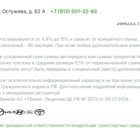
. Остужева, д. 62 А
+7 (812) 501-22-93
394033, г
ита варьируется от 4.9%
до 15%
и зависит от конкретного банка
ксимальный - 96 месяцев. При этом любые дополнительные коми
в условленный срок суммы автокредита или суммы процентов по
рочку платежа в среднем размере 0,1% от первоначальной сум
рушителе могут быть переданы в специальный реестр должников
сит исключительно информационный характер и ни при каких ус
Гражданского кодекса РФ. Для получения подробной информации 
ь к менеджерам автоцентра
 банком АO «ТБанк».
Лицензия ЦБ РФ № 2673 от 09.07.2024.
ие гражданской ответственности владельцев транспортных сре