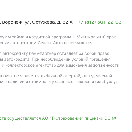
. Воронеж, ул. Остужева, д. 62 А
+7 (812) 501-22-93
, сумм займа и кредитной программы. Минимальный срок
ссии автоцентром Селект Авто не взимаются.
 автокредиту банк-партнер оставляет за собой право
мы автокредита. При несоблюдении условий погашения
 и коллекторское агентство для взыскания задолженности.
ловиях не я вляется публичной офертой, определяемой
о наличии и стоимости указанных товаров и (или) услуг,
дств осуществляется АО "Т-Страхование" лицензии ОС №