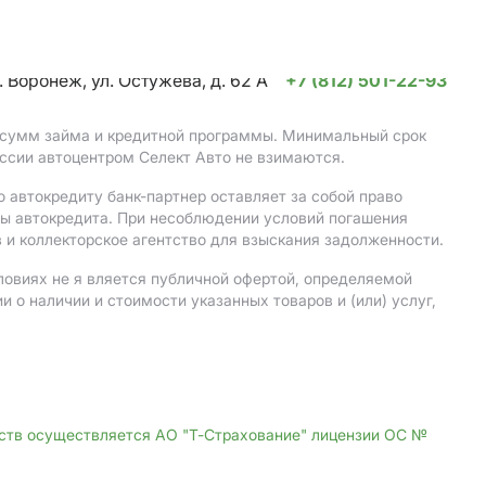
. Воронеж, ул. Остужева, д. 62 А
+7 (812) 501-22-93
, сумм займа и кредитной программы. Минимальный срок
ссии автоцентром Селект Авто не взимаются.
 автокредиту банк-партнер оставляет за собой право
мы автокредита. При несоблюдении условий погашения
 и коллекторское агентство для взыскания задолженности.
ловиях не я вляется публичной офертой, определяемой
о наличии и стоимости указанных товаров и (или) услуг,
дств осуществляется АО "Т-Страхование" лицензии ОС №