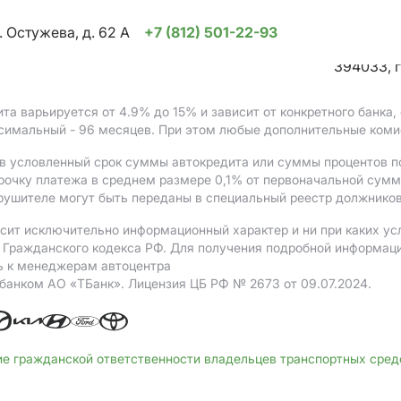
. Остужева, д. 62 А
+7 (812) 501-22-93
394033, г
ита варьируется от 4.9%
до 15%
и зависит от конкретного банка
ксимальный - 96 месяцев. При этом любые дополнительные коми
в условленный срок суммы автокредита или суммы процентов по
рочку платежа в среднем размере 0,1% от первоначальной сум
рушителе могут быть переданы в специальный реестр должников
сит исключительно информационный характер и ни при каких ус
Гражданского кодекса РФ. Для получения подробной информации 
ь к менеджерам автоцентра
 банком АO «ТБанк».
Лицензия ЦБ РФ № 2673 от 09.07.2024.
ие гражданской ответственности владельцев транспортных сре