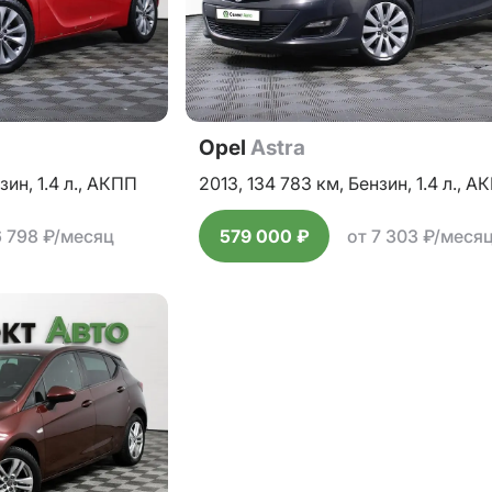
Opel
Astra
зин,
1.4 л.,
АКПП
2013,
134 783 км,
Бензин,
1.4 л.,
АК
6 798 ₽/месяц
579 000 ₽
от 7 303 ₽/меся