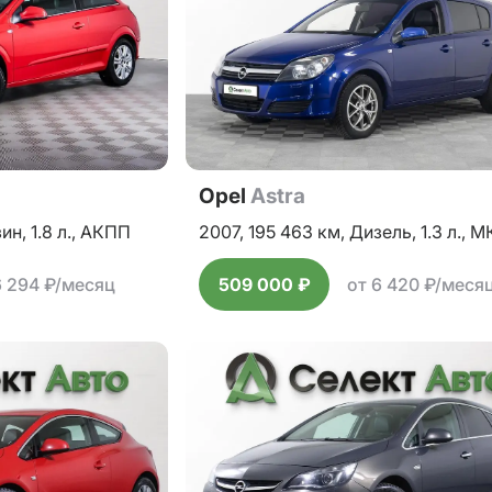
Opel
Astra
зин,
1.8 л.,
АКПП
2007,
195 463 км,
Дизель,
1.3 л.,
М
6 294 ₽/месяц
509 000 ₽
от 6 420 ₽/меся