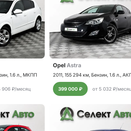
Opel
Astra
зин,
1.6 л.,
МКПП
2011,
155 294 км,
Бензин,
1.6 л.,
АК
4 906 ₽/месяц
399 000 ₽
от 5 032 ₽/меся